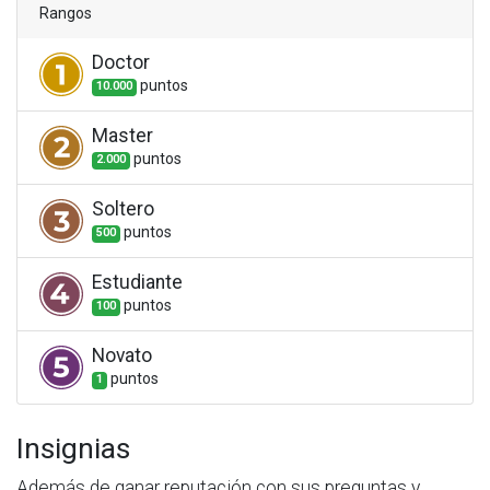
Rangos
Doctor
punto
s
10.000
Master
punto
s
2.000
Soltero
punto
s
500
Estudiante
punto
s
100
Novato
punto
s
1
Insignias
Además de ganar reputación con sus preguntas y