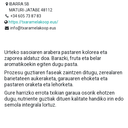
IBARRA 5B
MATURI-JATABE 48112
+34 605 73 87 83
https://txaramelakoop.eus/
info@txaramelakoop.eus
Urteko sasoiaren arabera pastaren kolorea eta
zaporea aldatuz doa. Barazki, fruta eta belar
aromatikoekin egiten dugu pasta.
Prozesu guztiaren faseak zaintzen ditugu, zerealaren
barietateen aukeraketa, garauaren ehoketa eta
pastaren oraketa eta lehorketa.
Gure harrizko errota txikian garaua osorik ehotzen
dugu, nutriente guztiak dituen kalitate handiko irin edo
semola integrala lortuz.