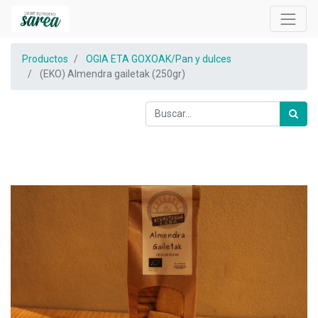
Productos
OGIA ETA GOXOAK/Pan y dulces
(EKO) Almendra gailetak (250gr)