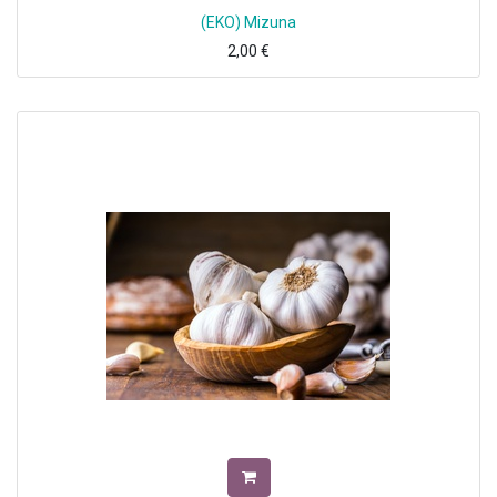
(EKO) Mizuna
2,00
€