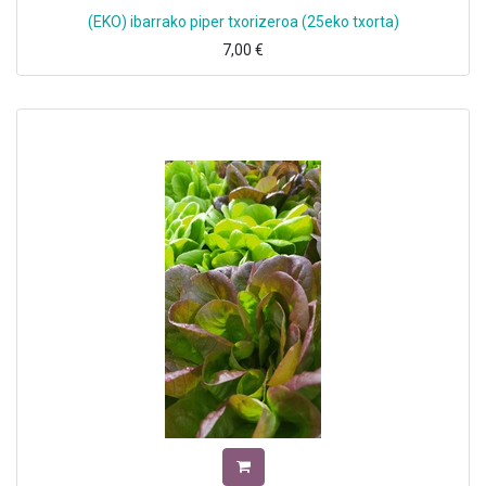
(EKO) ibarrako piper txorizeroa (25eko txorta)
7,00
€