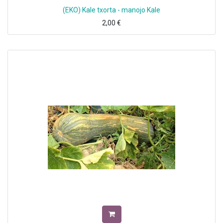
(EKO) Kale txorta - manojo Kale
2,00
€