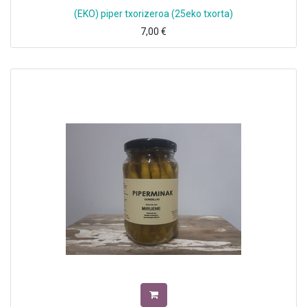
(EKO) piper txorizeroa (25eko txorta)
7,00
€