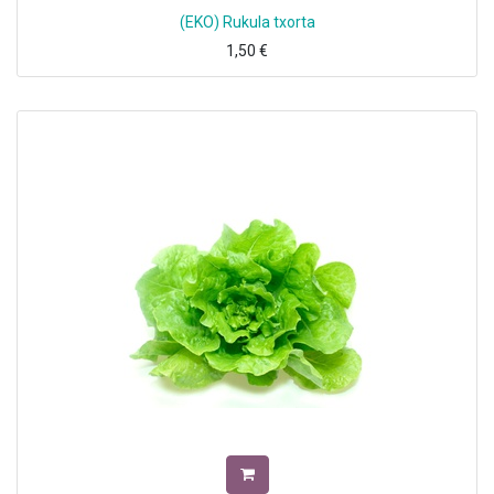
(EKO) Rukula txorta
1,50
€