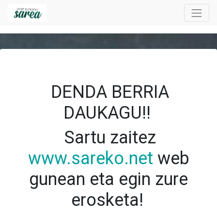
DENDA BERRIA
DAUKAGU!!
Sartu zaitez
www.sareko.net
web
gunean eta egin zure
erosketa!