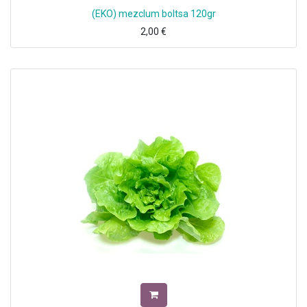
(EKO) mezclum boltsa 120gr
2,00
€