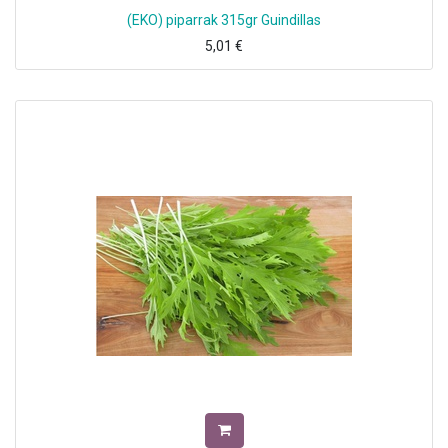
(EKO) piparrak 315gr Guindillas
5,01
€