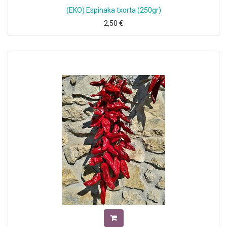
(EKO) Espinaka txorta (250gr)
2,50
€