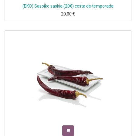
(EKO) Sasoiko saskia (20€) cesta de temporada
20,00
€