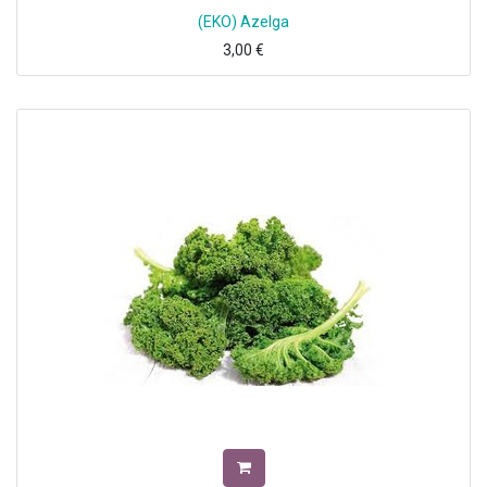
(EKO) Azelga
3,00
€