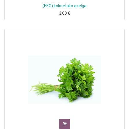
(EKO) koloretako azelga
3,00
€