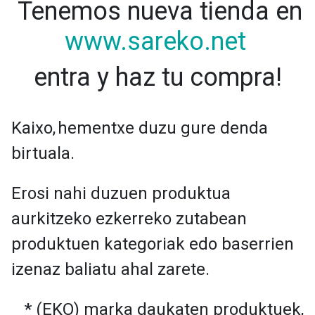
Tenemos nueva tienda en
www.sareko.net
entra y haz tu compra!
Kaixo,
hementxe duzu gure denda
birtuala.
Erosi nahi duzuen produktua
aurkitzeko ezkerreko zutabean
produktuen kategoriak edo baserrien
izenaz baliatu ahal zarete.
* (EKO) marka daukaten produktuek,