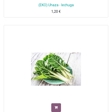
(EKO) Uhaza - lechuga
1,20
€