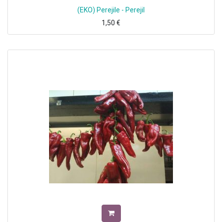
(EKO) Perejile - Perejil
1,50
€