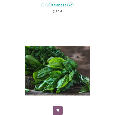
(EKO) Kalabaza (kg)
2,80
€