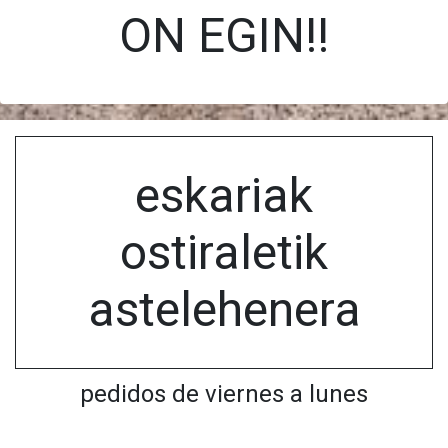
ON EGIN!!
eskariak
ostiraletik
astelehenera
pedidos de viernes a lunes