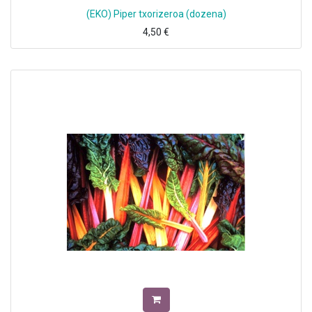
(EKO) Piper txorizeroa (dozena)
4,50
€