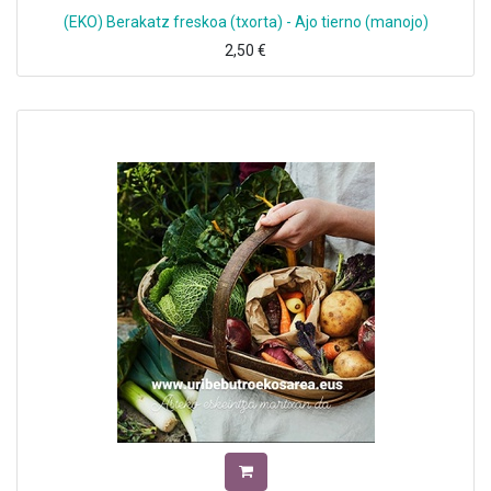
(EKO) Berakatz freskoa (txorta) - Ajo tierno (manojo)
2,50
€