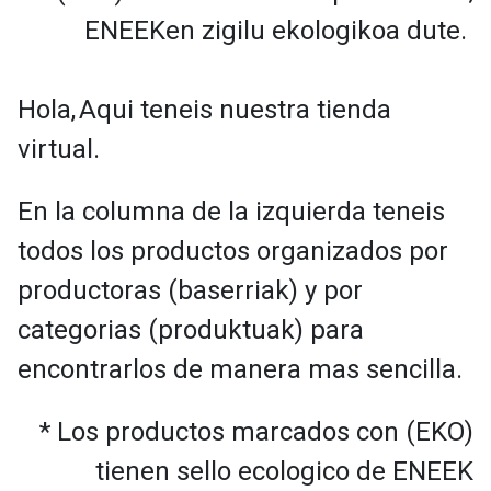
ENEEKen zigilu ekologikoa dute.
Hola,
Aqui teneis nuestra tienda
virtual.
En la columna de la izquierda teneis
todos los productos organizados por
productoras (baserriak) y por
categorias (produktuak) para
encontrarlos de manera mas sencilla.
* Los productos marcados con (EKO)
tienen sello ecologico de ENEEK