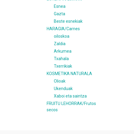
Esnea
Gazta
Beste esnekiak
HARAGIA/Carnes
oiloskoa
Zaldia
Arkumea
Txahala
Txerrikiak
KOSMETIKA NATURALA
Olioak
Ukenduak
Xaboi eta saintza
FRUITU LEHORRAK/Frutos
secos