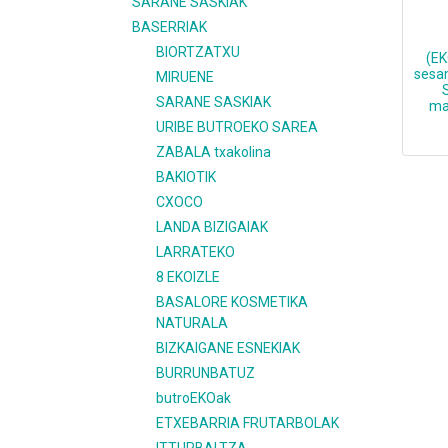
SARANE SASKIAK
BASERRIAK
BIORTZATXU
(EK
sesa
MIRUENE
SARANE SASKIAK
ma
URIBE BUTROEKO SAREA
ZABALA txakolina
BAKIOTIK
CXOCO
LANDA BIZIGAIAK
LARRATEKO
8 EKOIZLE
BASALORE KOSMETIKA
NATURALA
BIZKAIGANE ESNEKIAK
BURRUNBATUZ
butroEKOak
ETXEBARRIA FRUTARBOLAK