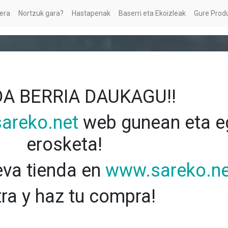
era
Nortzuk gara?
Hastapenak
Baserri eta Ekoizleak
Gure Prod
A BERRIA DAUKAGU!!
areko.net
web gunean eta eg
erosketa!
va tienda en
www.sareko.ne
tra y haz tu compra!