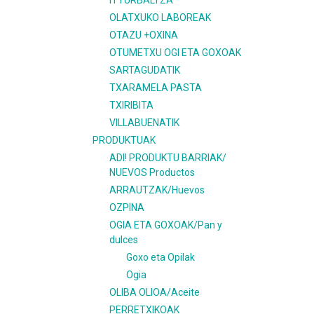
ITTURBALTZA
OLATXUKO LABOREAK
OTAZU +OXINA
OTUMETXU OGI ETA GOXOAK
SARTAGUDATIK
TXARAMELA PASTA
TXIRIBITA
VILLABUENATIK
PRODUKTUAK
ADI! PRODUKTU BARRIAK/
NUEVOS Productos
ARRAUTZAK/Huevos
OZPINA
OGIA ETA GOXOAK/Pan y
dulces
Goxo eta Opilak
Ogia
OLIBA OLIOA/Aceite
PERRETXIKOAK