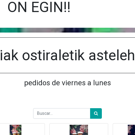
ON EGIN!!
iak ostiraletik astele
pedidos de viernes a lunes