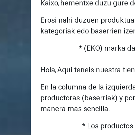
Kaixo,
hementxe duzu gure de
Erosi nahi duzuen produktua
kategoriak edo baserrien izen
* (EKO) marka da
Hola,
Aqui teneis nuestra tien
En la columna de la izquierd
productoras (baserriak) y po
manera mas sencilla.
* Los productos