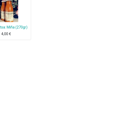
tsa: Miña (270gr)
4,00
€