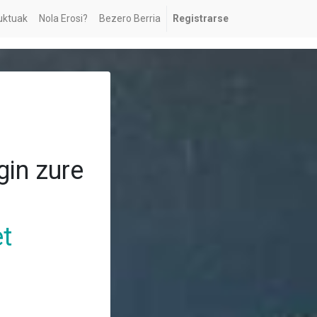
uktuak
Nola Erosi?
Bezero Berria
Registrarse
in zure
t