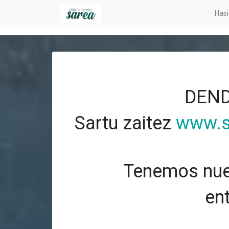
Hasi
DEND
Sartu zaitez
www.s
Tenemos nue
en