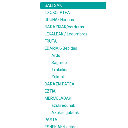
SALTSAK
TXOKOLATEA
URUNA/ Harinas
BARAZKIAK/verduras
LEKALEAK / Legumbres
FRUTA
EDARIAK/Bebidas
Ardo
Sagardo
Txakolina
Zukuak
BARAZKI PATEA
EZTIA
MERMELADAK
azukredunak
Azukre gabeak
PASTA
ESNEKIAK/Lacteos