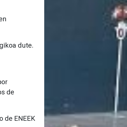
en
gikoa dute.
por
os de
co de ENEEK