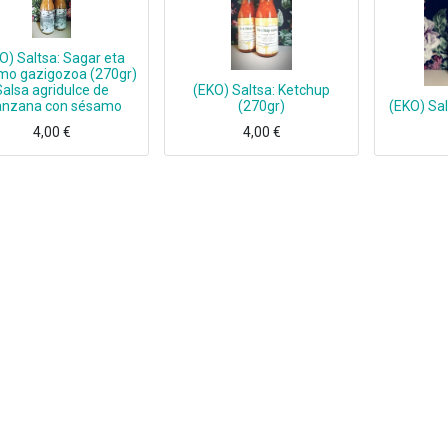
O) Saltsa: Sagar eta
mo gazigozoa (270gr)
Salsa agridulce de
(EKO) Saltsa: Ketchup
nzana con sésamo
(270gr)
(EKO) Sal
4,00
€
4,00
€