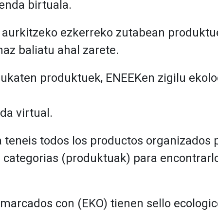
nda birtuala.
 aurkitzeko ezkerreko zutabean produktu
az baliatu ahal zarete.
ukaten produktuek, ENEEKen zigilu ekolo
da virtual.
a teneis todos los productos organizados 
r categorias (produktuak) para encontrarl
 marcados con (EKO) tienen sello ecologi