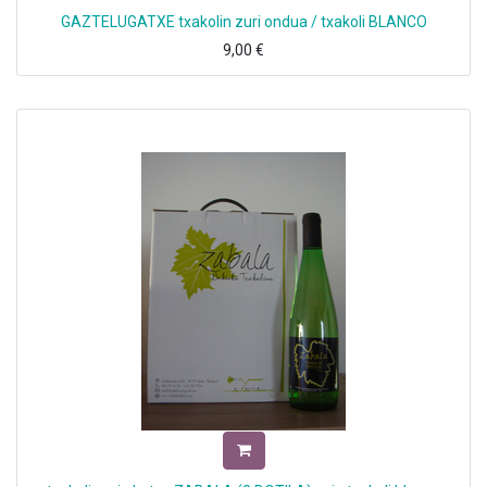
GAZTELUGATXE txakolin zuri ondua / txakoli BLANCO
9,00
€