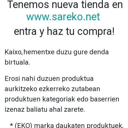
Tenemos nueva tienda en
www.sareko.net
entra y haz tu compra!
Kaixo,
hementxe duzu gure denda
birtuala.
Erosi nahi duzuen produktua
aurkitzeko ezkerreko zutabean
produktuen kategoriak edo baserrien
izenaz baliatu ahal zarete.
* (EKO) marka daukaten produktuek,