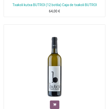
Txakoli kutxa BUTROI (12 botila) Caja de txakoli BUTROI
64,00
€