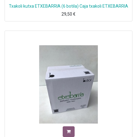
Txakoli kutxa ETXEBARRIA (6 botila) Caja txakoli ETXEBARRIA
29,50
€