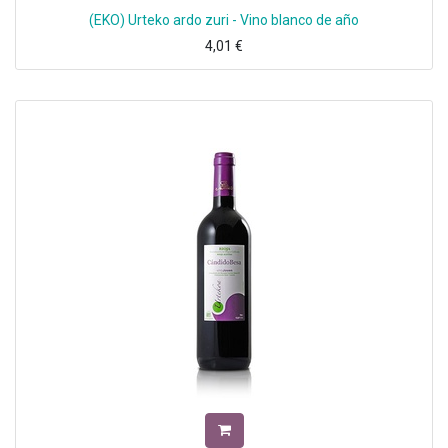
(EKO) Urteko ardo zuri - Vino blanco de año
4,01
€