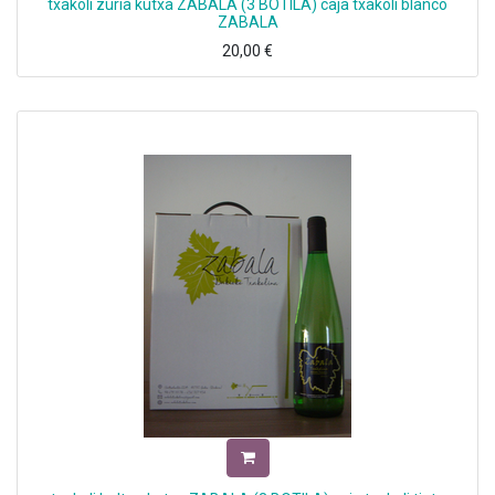
txakoli zuria kutxa ZABALA (3 BOTILA) caja txakoli blanco
ZABALA
20,00
€