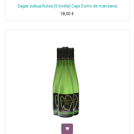
Sagar zukua Kutxa (6 botila) Caja Zumo de manzana
18,00
€