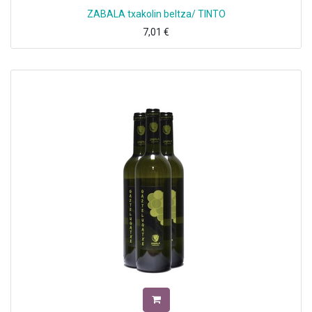
ZABALA txakolin beltza/ TINTO
7,01
€