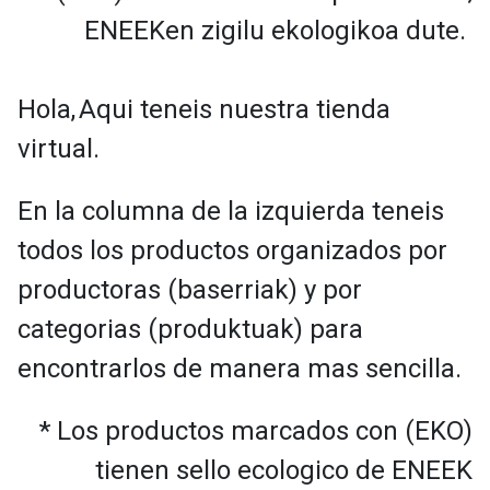
ENEEKen zigilu ekologikoa dute.
Hola,
Aqui teneis nuestra tienda
virtual.
En la columna de la izquierda teneis
todos los productos organizados por
productoras (baserriak) y por
categorias (produktuak) para
encontrarlos de manera mas sencilla.
* Los productos marcados con (EKO)
tienen sello ecologico de ENEEK