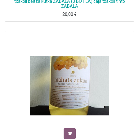
txakoli beltza kutxa ZABALA (3 BOTILA) caja txakoli tinto
ZABALA
20,00
€