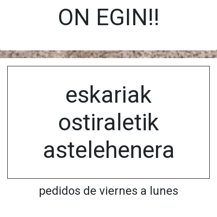
ON EGIN!!
eskariak
ostiraletik
astelehenera
pedidos de viernes a lunes