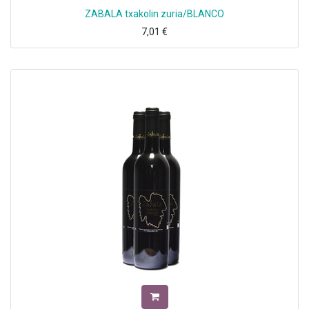
ZABALA txakolin zuria/BLANCO
7,01
€