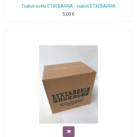
Txakoli botila ETXEBARRIA - txakoli ETXEBARRIA
5,00
€