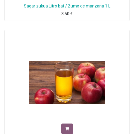
Sagar zukua Litro bat / Zumo de manzana 1 L
3,50
€