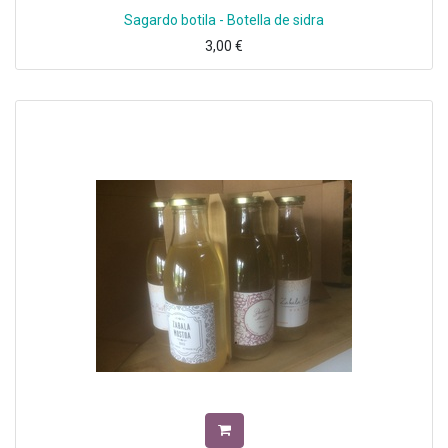
Sagardo botila - Botella de sidra
3,00
€