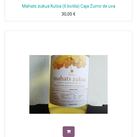
Mahats zukua Kutxa (6 botila) Caja Zumo de uva
30,00
€