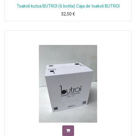
Txakoli kutxa BUTROI (6 botila) Caja de txakoli BUTROI
32,50
€