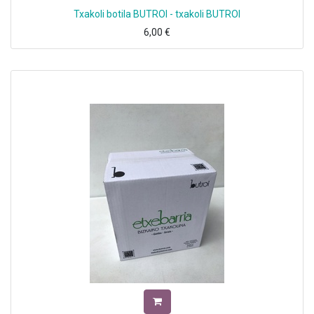
Txakoli botila BUTROI - txakoli BUTROI
6,00
€