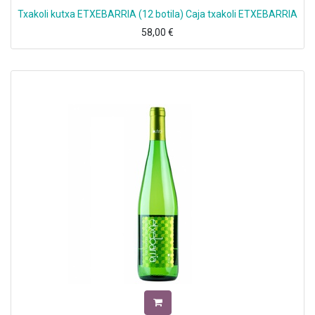
Txakoli kutxa ETXEBARRIA (12 botila) Caja txakoli ETXEBARRIA
58,00
€