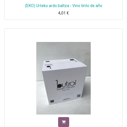
(EKO) Urteko ardo baltza - Vino tinto de año
4,01
€