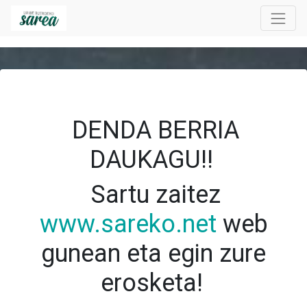
DENDA BERRIA
DAUKAGU!!
Sartu zaitez
www.sareko.net
web
gunean eta egin zure
erosketa!