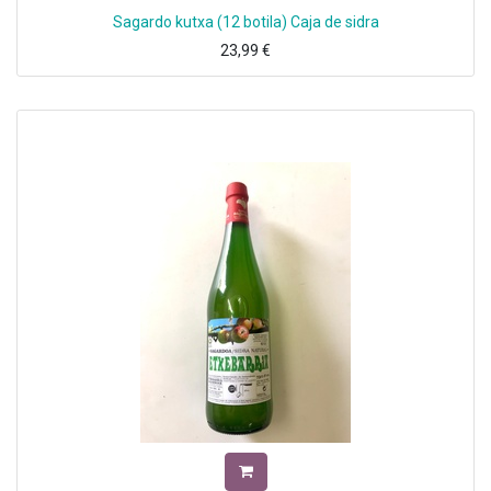
Sagardo kutxa (12 botila) Caja de sidra
23,99
€