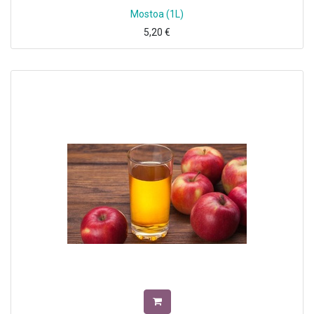
Mostoa (1L)
5,20
€