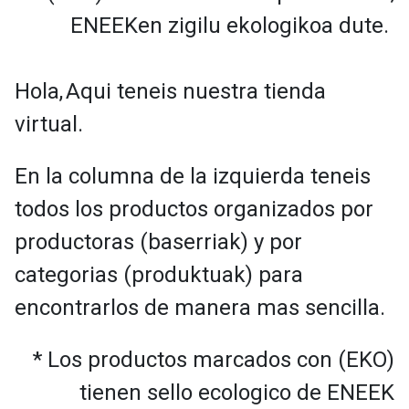
ENEEKen zigilu ekologikoa dute.
Hola,
Aqui teneis nuestra tienda
virtual.
En la columna de la izquierda teneis
todos los productos organizados por
productoras (baserriak) y por
categorias (produktuak) para
encontrarlos de manera mas sencilla.
* Los productos marcados con (EKO)
tienen sello ecologico de ENEEK