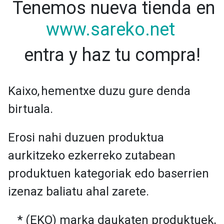
Tenemos nueva tienda en
www.sareko.net
entra y haz tu compra!
Kaixo,
hementxe duzu gure denda
birtuala.
Erosi nahi duzuen produktua
aurkitzeko ezkerreko zutabean
produktuen kategoriak edo baserrien
izenaz baliatu ahal zarete.
* (EKO) marka daukaten produktuek,