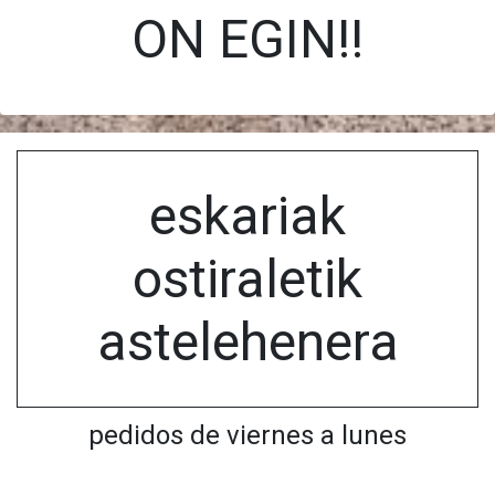
ON EGIN!!
eskariak
ostiraletik
astelehenera
pedidos de viernes a lunes