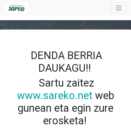
DENDA BERRIA
DAUKAGU!!
Sartu zaitez
www.sareko.net
web
gunean eta egin zure
erosketa!