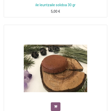
ile leuntzaile solidoa 30 gr
5,00
€