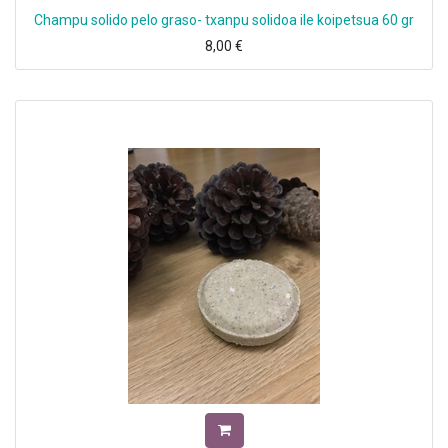
Champu solido pelo graso- txanpu solidoa ile koipetsua 60 gr
8,00
€