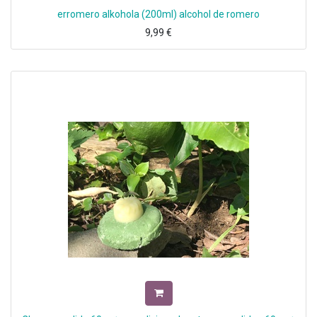
erromero alkohola (200ml) alcohol de romero
9,99
€