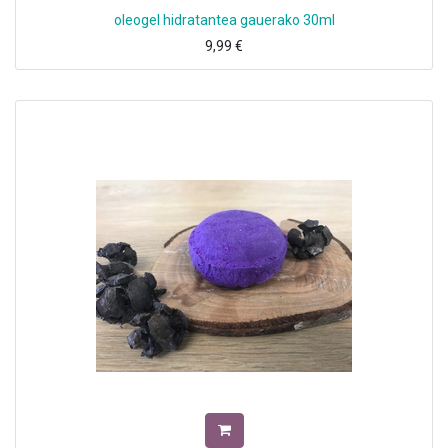
oleogel hidratantea gauerako 30ml
9,99
€