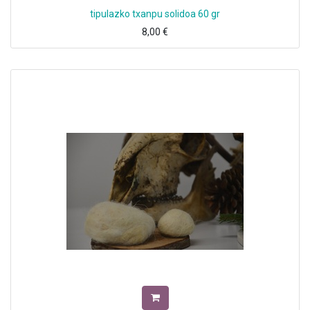
tipulazko txanpu solidoa 60 gr
8,00
€