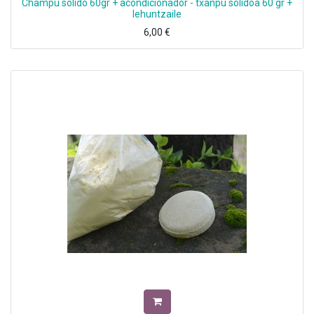
Champu solido 60gr + acondicionador - txanpu solidoa 60 gr +
lehuntzaile
6,00
€