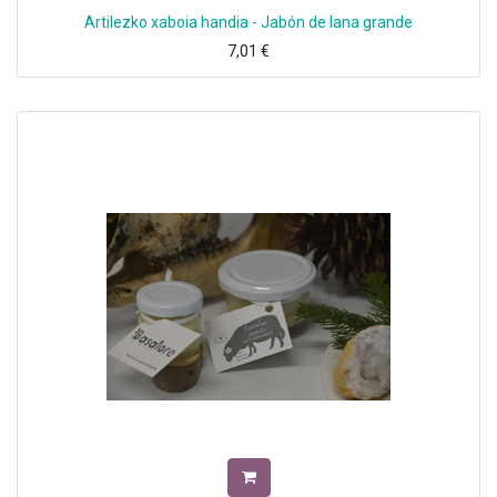
Artilezko xaboia handia - Jabón de lana grande
7,01
€