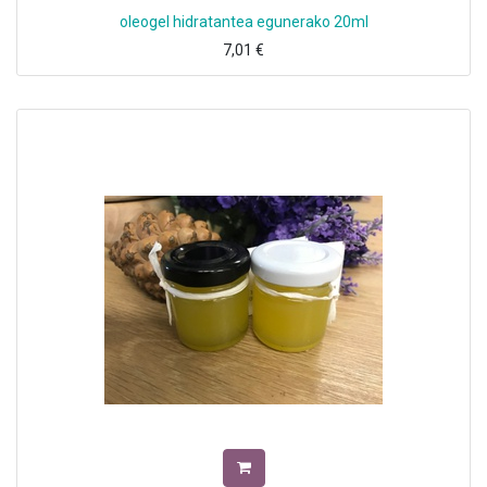
oleogel hidratantea egunerako 20ml
7,01
€