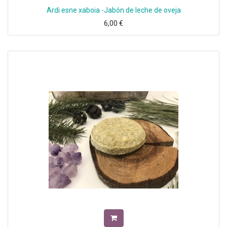
Ardi esne xaboia -Jabón de leche de oveja
6,00
€