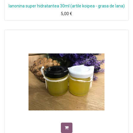
lanonina super hidratantea 30ml (artile koipea - grasa de lana)
5,00
€