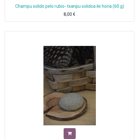
Champu solido pelo rubio- txanpu solidoa ile horia (60 g)
8,00
€